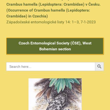
Crambus hamella (Lepidoptera: Crambidae) v Česku.
(Occurrence of Crambus hamella (Lepidoptera:
Crambidae) in Czechia)
Západočeské entomologické listy 14: 1–3, 7-1-2023
Czech Entomological Society (ČSE), West
Bohemian section
Search B
Search
for: