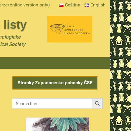
erze/online version only)
Čeština
English
listy
mologické
ical Society
Stránky Západočeské pobočky ČSE
Search Button
Search
for: