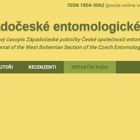
ISSN 1804-3062
(pouze online v
dočeské entomologické 
ový časopis Západočeské pobočky České společnosti ento
urnal of the West Bohemian Section of the Czech Entomolog
UTOŘI
RECENZENTI
REDAKČNÍ RADA