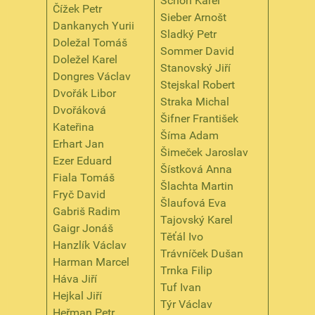
Schön Karel
Čížek Petr
Sieber Arnošt
Dankanych Yurii
Sladký Petr
Doležal Tomáš
Sommer David
Doležel Karel
Stanovský Jiří
Dongres Václav
Stejskal Robert
Dvořák Libor
Straka Michal
Dvořáková
Šifner František
Kateřina
Šíma Adam
Erhart Jan
Šimeček Jaroslav
Ezer Eduard
Šístková Anna
Fiala Tomáš
Šlachta Martin
Fryč David
Šlaufová Eva
Gabriš Radim
Tajovský Karel
Gaigr Jonáš
Těťál Ivo
Hanzlík Václav
Trávníček Dušan
Harman Marcel
Trnka Filip
Háva Jiří
Tuf Ivan
Hejkal Jiří
Týr Václav
Heřman Petr