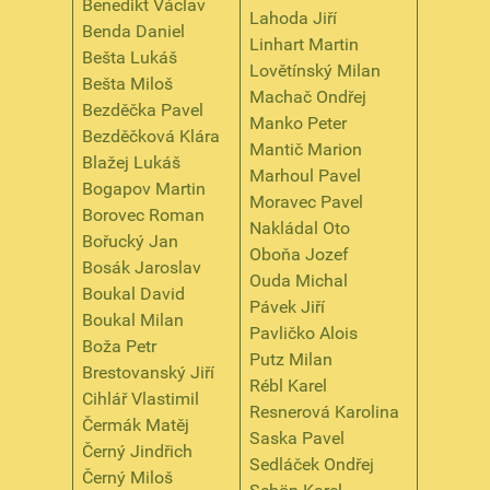
Benedikt Václav
Lahoda Jiří
Benda Daniel
Linhart Martin
Bešta Lukáš
Lovětínský Milan
Bešta Miloš
Machač Ondřej
Bezděčka Pavel
Manko Peter
Bezděčková Klára
Mantič Marion
Blažej Lukáš
Marhoul Pavel
Bogapov Martin
Moravec Pavel
Borovec Roman
Nakládal Oto
Bořucký Jan
Oboňa Jozef
Bosák Jaroslav
Ouda Michal
Boukal David
Pávek Jiří
Boukal Milan
Pavličko Alois
Boža Petr
Putz Milan
Brestovanský Jiří
Rébl Karel
Cihlář Vlastimil
Resnerová Karolina
Čermák Matěj
Saska Pavel
Černý Jindřich
Sedláček Ondřej
Černý Miloš