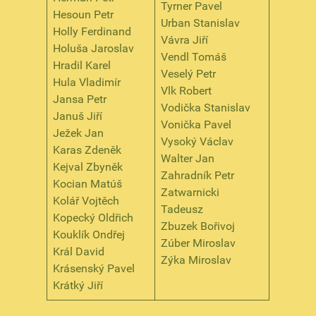
Tyrner Pavel
Hesoun Petr
Urban Stanislav
Holly Ferdinand
Vávra Jiří
Holuša Jaroslav
Vendl Tomáš
Hradil Karel
Veselý Petr
Hula Vladimír
Vlk Robert
Jansa Petr
Vodička Stanislav
Januš Jiří
Vonička Pavel
Ježek Jan
Vysoký Václav
Karas Zdeněk
Walter Jan
Kejval Zbyněk
Zahradník Petr
Kocian Matúš
Zatwarnicki
Kolář Vojtěch
Tadeusz
Kopecký Oldřich
Zbuzek Bořivoj
Kouklík Ondřej
Zúber Miroslav
Král David
Zýka Miroslav
Krásenský Pavel
Krátký Jiří