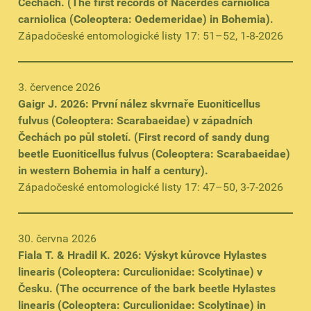
Čechách. (The first records of Nacerdes carniolica
carniolica (Coleoptera: Oedemeridae) in Bohemia).
Západočeské entomologické listy 17: 51–52, 1-8-2026
3. července 2026
Gaigr J. 2026: První nález skvrnaře Euoniticellus
fulvus (Coleoptera: Scarabaeidae) v západních
Čechách po půl století. (First record of sandy dung
beetle Euoniticellus fulvus (Coleoptera: Scarabaeidae)
in western Bohemia in half a century).
Západočeské entomologické listy 17: 47–50, 3-7-2026
30. června 2026
Fiala T. & Hradil K. 2026: Výskyt kůrovce Hylastes
linearis (Coleoptera: Curculionidae: Scolytinae) v
Česku. (The occurrence of the bark beetle Hylastes
linearis (Coleoptera: Curculionidae: Scolytinae) in