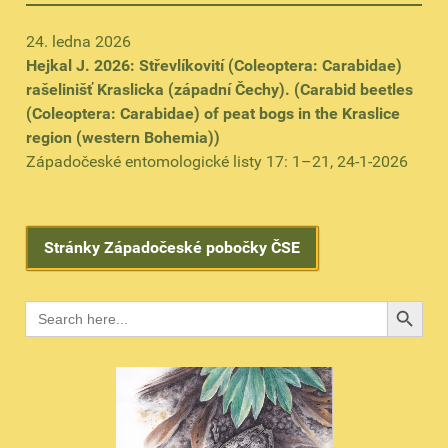
24. ledna 2026
Hejkal J. 2026: Střevlíkovití (Coleoptera: Carabidae)
rašelinišť Kraslicka (západní Čechy). (Carabid beetles
(Coleoptera: Carabidae) of peat bogs in the Kraslice
region (western Bohemia))
Západočeské entomologické listy 17: 1–21, 24-1-2026
Stránky Západočeské pobočky ČSE
Search B
Search
for: