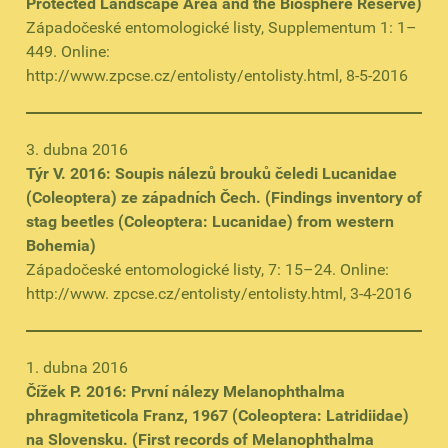
Protected Landscape Area and the Biosphere Reserve)
Západočeské entomologické listy, Supplementum 1: 1–
449. Online:
http://www.zpcse.cz/entolisty/entolisty.html, 8-5-2016
3. dubna 2016
Týr V. 2016: Soupis nálezů brouků čeledi Lucanidae
(Coleoptera) ze západních Čech. (Findings inventory of
stag beetles (Coleoptera: Lucanidae) from western
Bohemia)
Západočeské entomologické listy, 7: 15–24. Online:
http://www. zpcse.cz/entolisty/entolisty.html, 3-4-2016
1. dubna 2016
Čížek P. 2016: První nálezy Melanophthalma
phragmiteticola Franz, 1967 (Coleoptera: Latridiidae)
na Slovensku. (First records of Melanophthalma