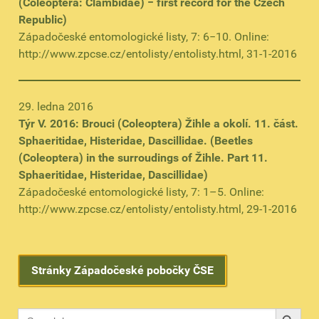
(Coleoptera: Clambidae) − first record for the Czech
Republic)
Západočeské entomologické listy, 7: 6−10. Online:
http://www.zpcse.cz/entolisty/entolisty.html, 31-1-2016
29. ledna 2016
Týr V. 2016: Brouci (Coleoptera) Žihle a okolí. 11. část.
Sphaeritidae, Histeridae, Dascillidae. (Beetles
(Coleoptera) in the surroudings of Žihle. Part 11.
Sphaeritidae, Histeridae, Dascillidae)
Západočeské entomologické listy, 7: 1–5. Online:
http://www.zpcse.cz/entolisty/entolisty.html, 29-1-2016
Stránky Západočeské pobočky ČSE
Search B
Search