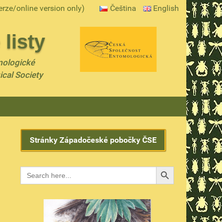
erze/online version only)
Čeština
English
listy
mologické
ical Society
Stránky Západočeské pobočky ČSE
Search Button
Search
for: