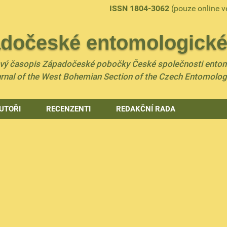
ISSN 1804-3062
(pouze online v
dočeské entomologické 
ový časopis Západočeské pobočky České společnosti ento
urnal of the West Bohemian Section of the Czech Entomolog
UTOŘI
RECENZENTI
REDAKČNÍ RADA