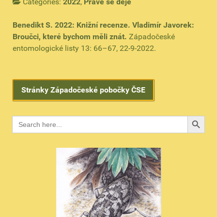
Categories:
2022
,
Právě se děje
Benedikt S. 2022: Knižní recenze. Vladimír Javorek:
Broučci, které bychom měli znát.
Západočeské
entomologické listy 13: 66–67, 22-9-2022.
Stránky Západočeské pobočky ČSE
Search B
Search
for: