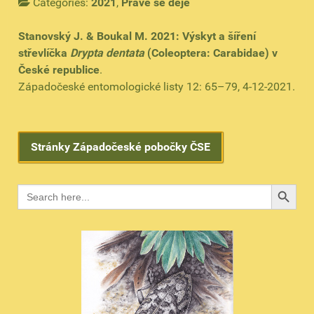
Categories:
2021
,
Právě se děje
Stanovský J. & Boukal M. 2021: Výskyt a šíření
střevlíčka
Drypta dentata
(Coleoptera: Carabidae) v
České republice
.
Západočeské entomologické listy 12: 65–79, 4-12-2021.
Stránky Západočeské pobočky ČSE
Search B
Search
for: