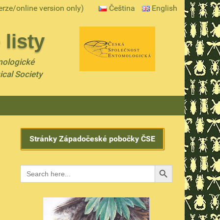
erze/online version only)
Čeština
English
listy
mologické
ical Society
Stránky Západočeské pobočky ČSE
Search Button
Search
for: