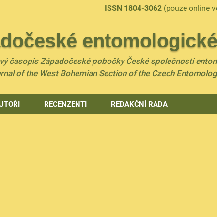
ISSN 1804-3062
(pouze online v
dočeské entomologické 
ový časopis Západočeské pobočky České společnosti ento
urnal of the West Bohemian Section of the Czech Entomolog
UTOŘI
RECENZENTI
REDAKČNÍ RADA